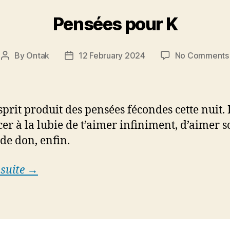
Pensées pour K
By
Ontak
12 February 2024
No Comments
Post
Post
author
date
prit produit des pensées fécondes cette nuit. I
er à la lubie de t’aimer infiniment, d’aimer s
de don, enfin.
 suite →