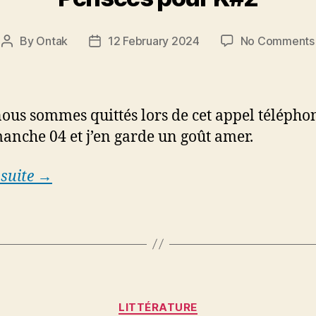
By
Ontak
12 February 2024
No Comments
Post
Post
author
date
ous sommes quittés lors de cet appel télépho
anche 04 et j’en garde un goût amer.
 suite →
Categories
LITTÉRATURE