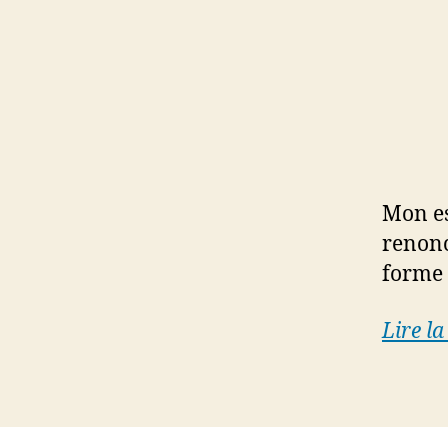
Mon es
renonc
forme 
Lire la