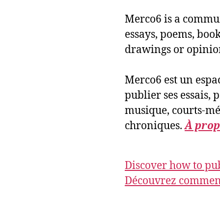
Merco6 is a commun
essays, poems, books
drawings or opinio
Merco6 est un espac
publier ses essais, 
musique, courts-mét
chroniques.
À prop
Discover how to pub
Découvrez comment 