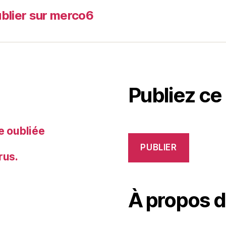
blier sur merco6
Publiez ce
e oubliée
PUBLIER
rus.
À propos 