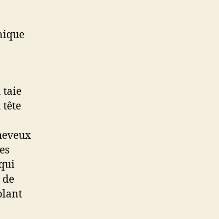
nique
 taie
 tête
cheveux
es
 qui
 de
plant