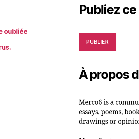
Publiez ce
e oubliée
PUBLIER
rus.
À propos 
Merco6 is a commun
essays, poems, books
drawings or opinio