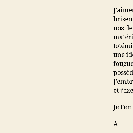
J’aime
brisen
nos de
matérie
totémis
une id
fougue
possèd
J’embr
et j’ex
Je t’e
A