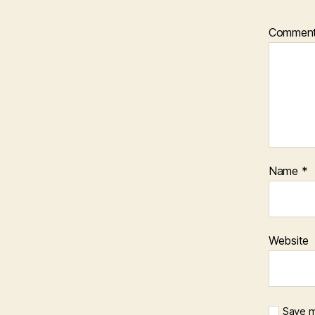
Commen
Name
*
Website
Save m