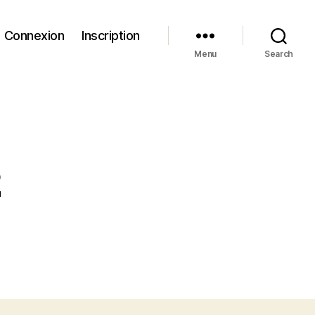
Connexion
Inscription
Menu
Search
2
on
Pensées
pour
K#2