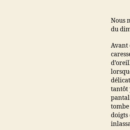
Nous n
du dim
Avant 
caresse
d’orei
lorsqu
délica
tantôt
pantal
tombe 
doigts
inlas