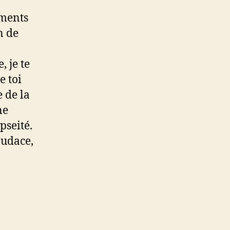
ements
n de
, je te
e toi
e de la
ne
pseité.
audace,