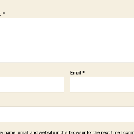
t
*
Email
*
y name, email, and website in this browser for the next time I com