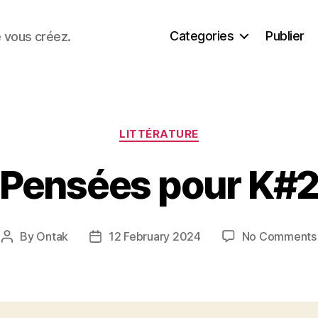
Categories
Publier
e vous créez.
Categories
LITTÉRATURE
Pensées pour K#
By
Ontak
12 February 2024
No Comments
Post
Post
author
date