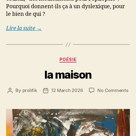
Pourquoi donnent-ils ça à un dyslexique, pour
le bien de qui ?
Lire la suite →
Categories
POÉSIE
la maison
on
By
prolifik
12 March 2026
No Comments
Post
Post
la
author
date
mai