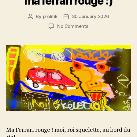
ma ferrari rouge :)
By
prolifik
30 January 2026
Post
Post
author
date
on
No Comments
ma
ferrari
rouge
:)
Ma Ferrari rouge ! moi, roi squelette, au bord du