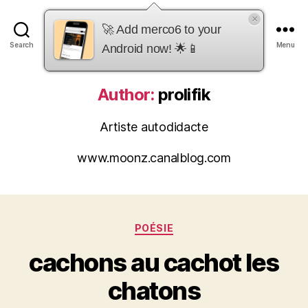
×
merco6
🚀 Add merco6 to your
Search
Menu
Android now! 🌟📱
Author:
prolifik
Artiste autodidacte
www.moonz.canalblog.com
Categories
POÉSIE
cachons au cachot les
chatons