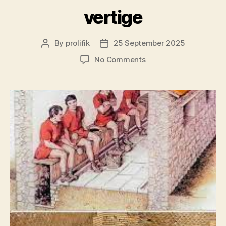
vertige
By
prolifik
25 September 2025
Post
Post
author
date
on
No Comments
vertige