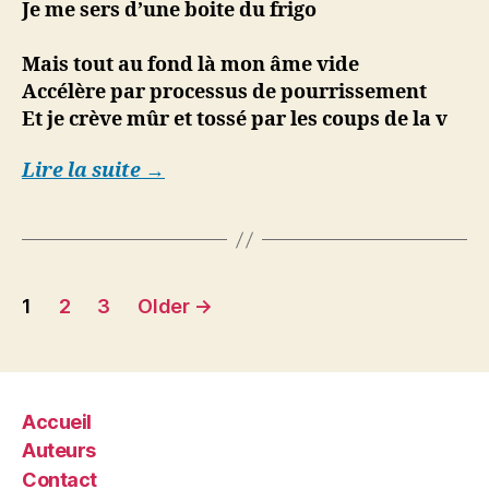
Je me sers d’une boite du frigo
Mais tout au fond là mon âme vide
Accélère par processus de pourrissement
Et je crève mûr et tossé par les coups de la v
Lire la suite →
Posts
1
2
3
Older
→
pagination
Accueil
Auteurs
Contact