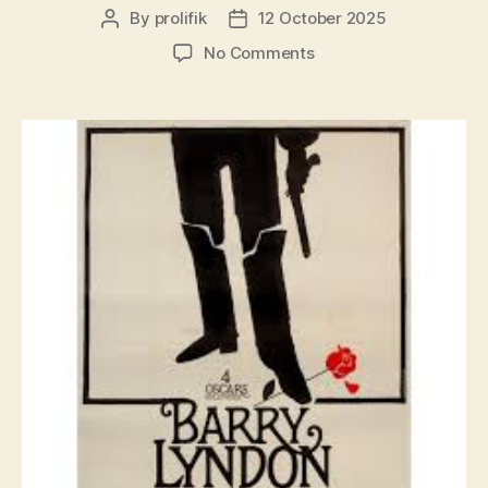
By
prolifik
12 October 2025
Post
Post
author
date
on
No Comments
barry
lyndon