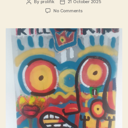
By
prolifik
21 October 2025
Post
Post
author
date
on
No Comments
possible