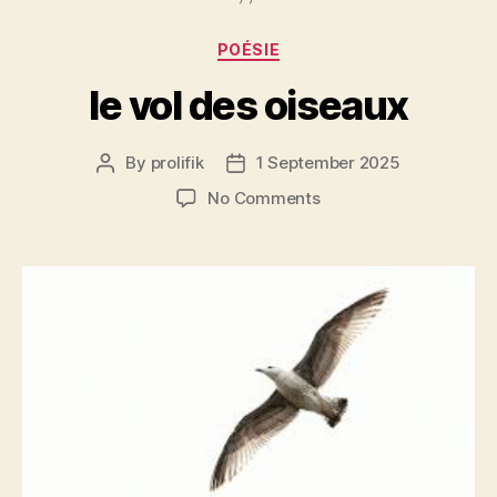
Categories
POÉSIE
le vol des oiseaux
By
prolifik
1 September 2025
Post
Post
author
date
on
No Comments
le
vol
des
oiseaux