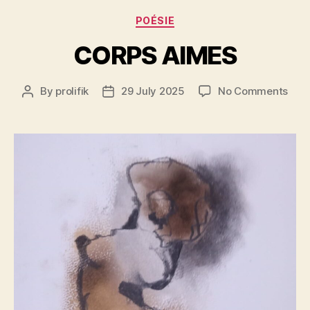
Categories
POÉSIE
CORPS AIMES
on
By
prolifik
29 July 2025
No Comments
Post
Post
COR
author
date
AIM