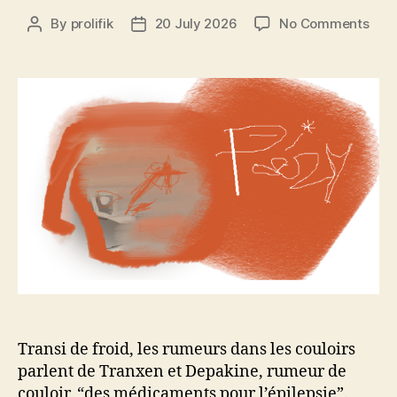
on
By
prolifik
20 July 2026
No Comments
Post
Post
cac
author
date
au
cac
les
cha
Transi de froid, les rumeurs dans les couloirs
parlent de Tranxen et Depakine, rumeur de
couloir, “des médicaments pour l’épilepsie”.