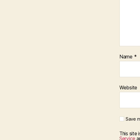
Name
*
Website
Save m
This site
Service
ap