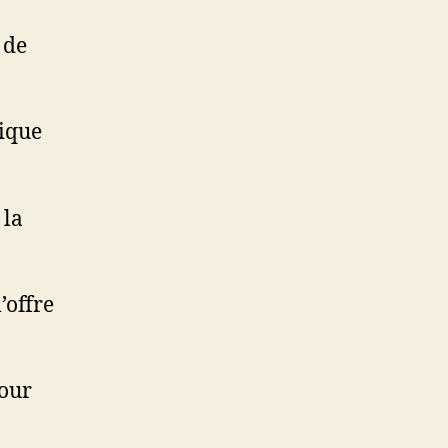
 de
rique
 la
’offre
pour