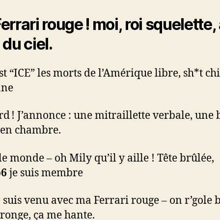
errari rouge ! moi, roi squelette,
 du ciel.
’est “ICE” les morts de l’Amérique libre, sh*t c
nne
rd ! J’annonce : une mitraillette verbale, un
 en chambre.
le monde – oh Mily qu’il y aille ! Tête brûlée,
o6
je suis membre
e suis venu avec ma Ferrari rouge – on r’gole 
ronge, ça me hante.