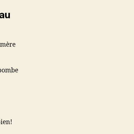
 au
himère
e bombe
bien!