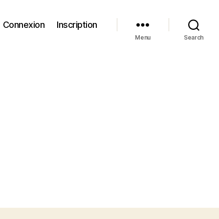
Connexion
Inscription
Menu
Search
on
ma
ferrari
rouge
:)