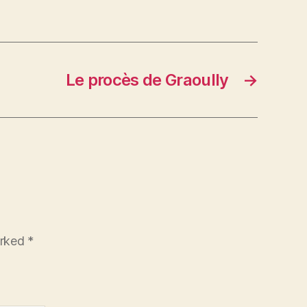
Le procès de Graoully
→
arked
*