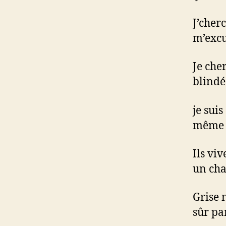
J’cher
m’excus
Je che
blindé
je sui
même 
Ils vi
un ch
Grise 
sûr pa