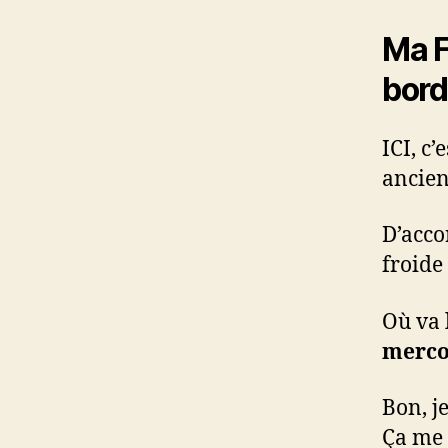
Ma F
bord
ICI, c
ancie
D’acco
froide
Où va 
merc
Bon, j
Ça me 