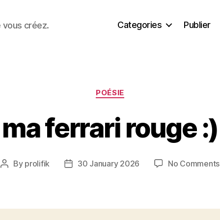
Categories
Publier
e vous créez.
Categories
POÉSIE
ma ferrari rouge :)
By
prolifik
30 January 2026
No Comments
Post
Post
author
date