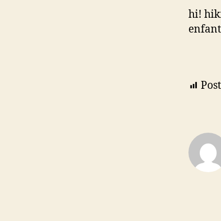
hi! hi
enfant 
Post