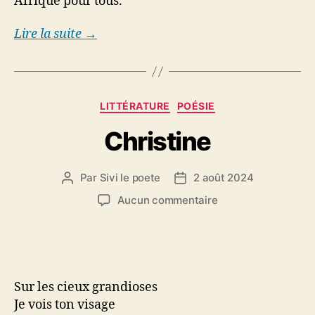
Afrique pour tous.
Lire la suite →
Catégories
LITTÉRATURE
POÉSIE
Christine
Par
Sivi le poete
2 août 2024
Auteur
Date
de
de
sur
Aucun commentaire
l’article
l’article
Christine
Sur les cieux grandioses
Je vois ton visage