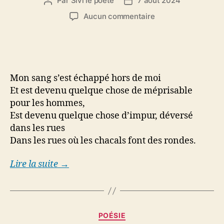
Par
Sivi le poete
7 août 2024
Auteur
Date
de
de
sur
Aucun commentaire
l’article
l’article
Désespoir
Mon sang s’est échappé hors de moi
Et est devenu quelque chose de méprisable
pour les hommes,
Est devenu quelque chose d’impur, déversé
dans les rues
Dans les rues où les chacals font des rondes.
Lire la suite →
Catégories
POÉSIE