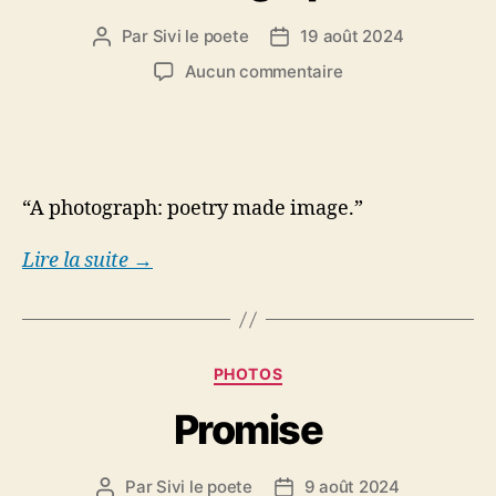
Par
Sivi le poete
19 août 2024
Auteur
Date
de
de
sur
Aucun commentaire
l’article
l’article
Photograph
“A photograph: poetry made image.”
Lire la suite →
Catégories
PHOTOS
Promise
Par
Sivi le poete
9 août 2024
Auteur
Date