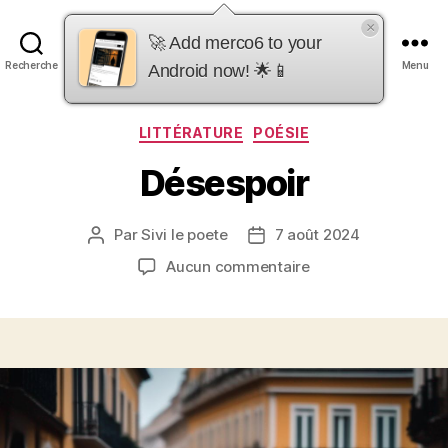
×
merco6
🚀 Add merco6 to your
Recherche
Menu
Android now! 🌟📱
Catégories
LITTÉRATURE
POÉSIE
Désespoir
Par
Sivi le poete
7 août 2024
Auteur
Date
de
de
sur
Aucun commentaire
l’article
l’article
Désespoir