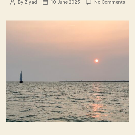
on
By
Ziyad
10 June 2025
No Comments
Post
Post
Les
author
date
quai
salé
🌊
☀️
🌅