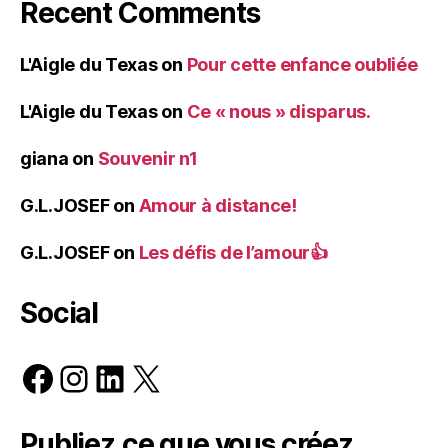
Recent Comments
L'Aigle du Texas
on
Pour cette enfance oubliée
L'Aigle du Texas
on
Ce « nous » disparus.
giana
on
Souvenir n1
G.L.JOSEF
on
Amour à distance!
G.L.JOSEF
on
Les défis de l’amour👍
Social
Facebook
Instagram
LinkedIn
X
Publiez ce que vous créez.