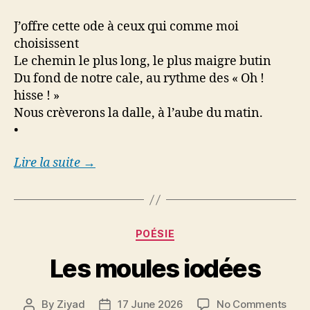
J’offre cette ode à ceux qui comme moi
choisissent
Le chemin le plus long, le plus maigre butin
Du fond de notre cale, au rythme des « Oh !
hisse ! »
Nous crèverons la dalle, à l’aube du matin.
•
Lire la suite →
Categories
POÉSIE
Les moules iodées
on
By
Ziyad
17 June 2026
No Comments
Post
Post