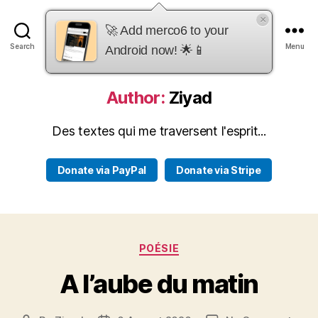
×
merco6
🚀 Add merco6 to your
Search
Menu
Android now! 🌟📱
Author:
Ziyad
Des textes qui me traversent l'esprit...
Donate via PayPal
Donate via Stripe
Categories
POÉSIE
A l’aube du matin