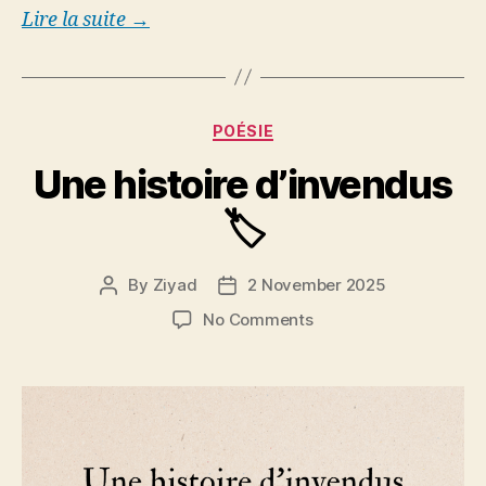
Lire la suite →
Categories
POÉSIE
Une histoire d’invendus
🏷️
By
Ziyad
2 November 2025
Post
Post
author
date
on
No Comments
Une
histoire
d’invendus
🏷️