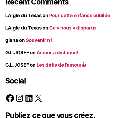
Recent Comments
L'Aigle du Texas
on
Pour cette enfance oubliée
L'Aigle du Texas
on
Ce « nous » disparus.
giana
on
Souvenir n1
G.L.JOSEF
on
Amour à distance!
G.L.JOSEF
on
Les défis de l’amour👍
Social
Facebook
Instagram
LinkedIn
X
Publiez ce que vous créez.