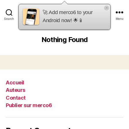
×
merco6
🚀 Add merco6 to your
Search
Menu
Android now! 🌟📱
Nothing Found
Accueil
Auteurs
Contact
Publier sur merco6