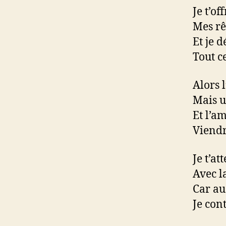
Je t’of
Mes rê
Et je 
Tout c
Alors 
Mais u
Et l’a
Viendr
Je t’a
Avec l
Car au
Je con