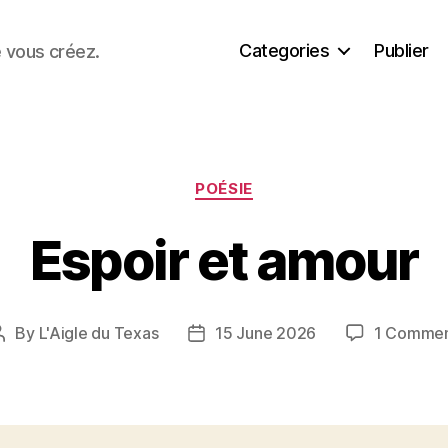
Categories
Publier
e vous créez.
Categories
POÉSIE
Espoir et amour
By
L'Aigle du Texas
15 June 2026
1 Comme
Post
Post
author
date