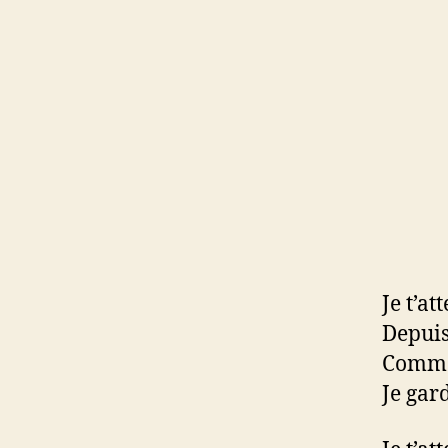
Je t’at
Depuis 
Comme 
Je gar