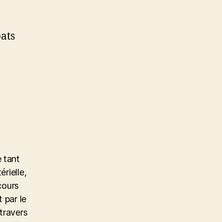
bats
 tant
érielle,
cours
 par le
travers