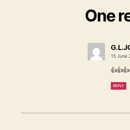
One re
G.L.J
15 June 
👍👍👍
REPLY