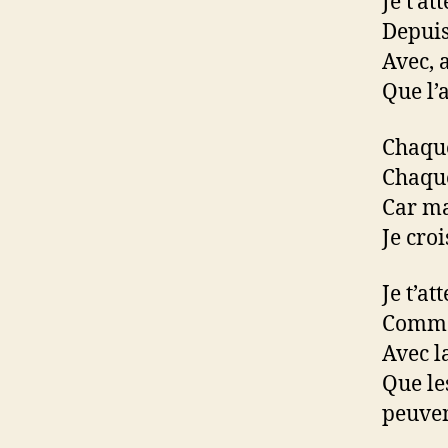
Je t’at
Depuis
Avec, 
Que l’
Chaque
Chaque
Car ma
Je cro
Je t’a
Comme 
Avec l
Que le
peuven