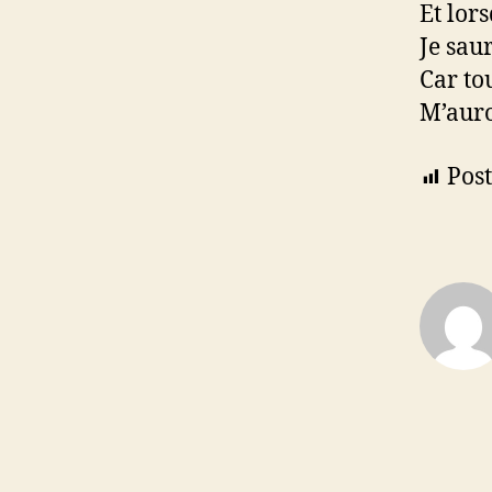
Et lor
Je saur
Car to
M’auro
Post