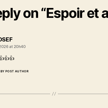
ply on “Espoir et
says:
OSEF
2026 at 20h40
👍👍👍
BY POST AUTHOR