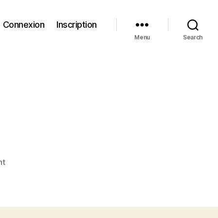
Connexion
Inscription
Menu
Search
on
nt
Espoir
et
amour