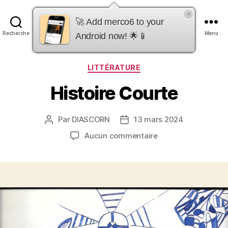
×
merco6
🚀 Add merco6 to your
Recherche
Menu
Android now! 🌟📱
Catégories
LITTÉRATURE
Histoire Courte
Par
DIASCORN
13 mars 2024
Auteur
Date
de
de
sur
Aucun commentaire
l’article
l’article
Histoire
Courte