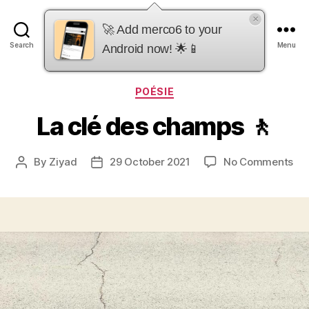
×
merco6
🚀 Add merco6 to your
Search
Menu
Android now! 🌟📱
Categories
POÉSIE
La clé des champs 🚶
on
By
Ziyad
29 October 2021
No Comments
Post
Post
La
author
date
clé
de
ch
🚶