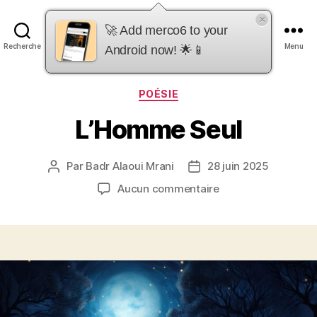
×
merco6
🚀 Add merco6 to your
Recherche
Menu
Android now! 🌟📱
Catégories
POÉSIE
L’Homme Seul
Par
Badr Alaoui Mrani
28 juin 2025
Auteur
Date
de
de
sur
Aucun commentaire
l’article
l’article
L’Homme
Seul