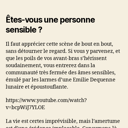
le
film
«
Êtes-vous une personne
Pas
sensible ?
son
genre
»
Il faut apprécier cette scène de bout en bout,
avec
sans détourner le regard. Si vous y parvenez, et
Émilie
que les poils de vos avant-bras s’hérissent
Dequenne
soudainement, vous entrerez dans la
communauté très fermée des âmes sensibles,
émulé par les larmes d’une Emilie Dequenne
lunaire et époustouflante.
https://www.youtube.com/watch?
v=bcpWiJ7YLOE
La vie est certes imprévisible, mais l’amertume