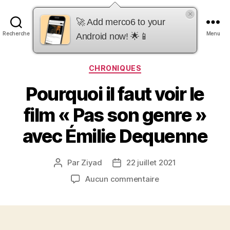
×
merco6
🚀 Add merco6 to your
Recherche
Menu
Android now! 🌟📱
Catégories
CHRONIQUES
Pourquoi il faut voir le
film « Pas son genre »
avec Émilie Dequenne
Par
Ziyad
22 juillet 2021
Auteur
Date
de
de
sur
Aucun commentaire
l’article
l’article
Pourquoi
il
faut
voir