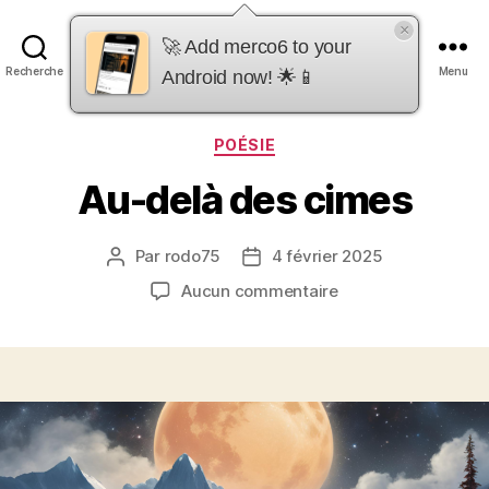
×
merco6
🚀 Add merco6 to your
Recherche
Menu
Android now! 🌟📱
Catégories
POÉSIE
Au-delà des cimes
Par
rodo75
4 février 2025
Auteur
Date
de
de
sur
Aucun commentaire
l’article
l’article
Au-
delà
des
cimes