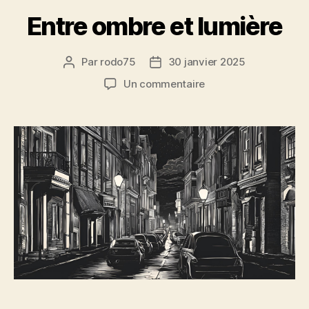
Entre ombre et lumière
Par
rodo75
30 janvier 2025
Auteur
Date
de
de
sur
Un commentaire
l’article
l’article
Entre
ombre
et
lumière