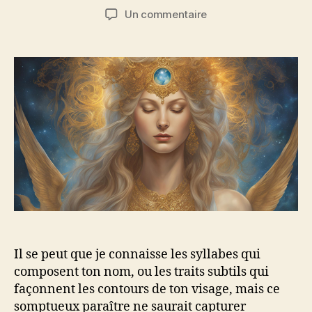
de
de
sur
Un commentaire
l’article
l’article
À
celle
qui
semble
l’écho
d’un
songe
éternel
Il se peut que je connaisse les syllabes qui
composent ton nom, ou les traits subtils qui
façonnent les contours de ton visage, mais ce
somptueux paraître ne saurait capturer