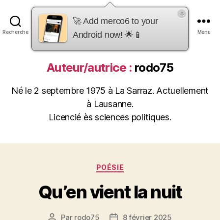
×
merco6
🚀 Add merco6 to your
Recherche
Menu
Android now! 🌟📱
Auteur/autrice :
rodo75
Né le 2 septembre 1975 à La Sarraz. Actuellement
à Lausanne.
Licencié ès sciences politiques.
Catégories
POÉSIE
Qu’en vient la nuit
Par
rodo75
8 février 2025
Auteur
Date