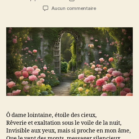
de
de
sur
Aucun commentaire
l’article
l’article
Qu’en
vient
la
nuit
Ô dame lointaine, étoile des cieux,
Rêverie et exaltation sous le voile de la nuit,
Invisible aux yeux, mais si proche en mon âme,
Que le vent des monts, messager silencieux,