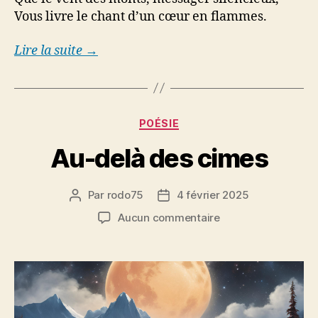
Vous livre le chant d’un cœur en flammes.
Lire la suite →
Catégories
POÉSIE
Au-delà des cimes
Par
rodo75
4 février 2025
Auteur
Date
de
de
sur
Aucun commentaire
l’article
l’article
Au-
delà
des
cimes