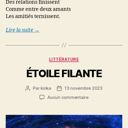
Des relations finissent
Comme entre deux amants
Les amitiés ternissent.
Lire la suite →
Catégories
LITTÉRATURE
ÉTOILE FILANTE
Par
kinka
13 novembre 2023
Auteur
Date
de
de
sur
Aucun commentaire
l’article
l’article
ÉTOILE
FILANTE