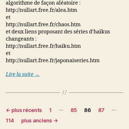
algorithme de façon aléatoire :
http://nullart.free.fr/alea.htm
et
http://nullart.free.fr/chaos.htm
et deux liens proposant des séries d’haïkus
changeants :
http://nullart.free.fr/haiku.htm
et
http://nullart.free.fr/japonaiseries.htm
Lire la suite →
Pagination
…
…
←
plus récents
1
85
86
87
des
114
plus anciens
→