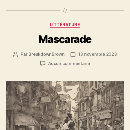
Catégories
LITTÉRATURE
Mascarade
Par
BreakdownBrown
13 novembre 2023
Auteur
Date
de
de
sur
Aucun commentaire
l’article
l’article
Mascarade