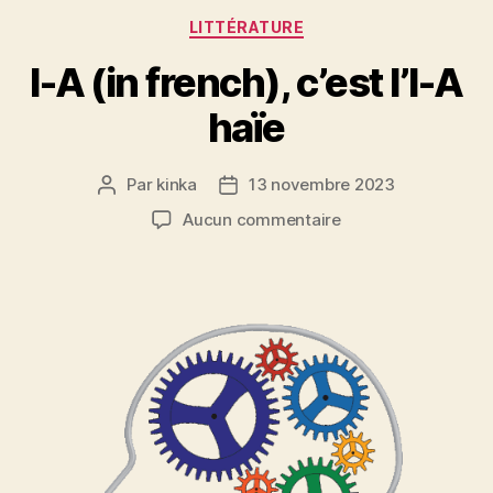
Catégories
LITTÉRATURE
I-A (in french), c’est l’I-A
haïe
Par
kinka
13 novembre 2023
Auteur
Date
de
de
sur
Aucun commentaire
l’article
l’article
I-
A
(in
french),
c’est
l’I-
A
haïe