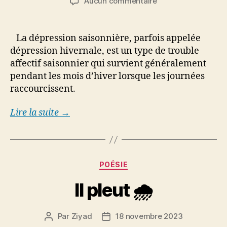
sur
Aucun commentaire
l’article
l’article
LA
dépression
saisonnière
La dépression saisonnière, parfois appelée
dépression hivernale, est un type de trouble
affectif saisonnier qui survient généralement
pendant les mois d’hiver lorsque les journées
raccourcissent.
Lire la suite →
Catégories
POÉSIE
Il pleut 🌧️
Par
Ziyad
18 novembre 2023
Auteur
Date