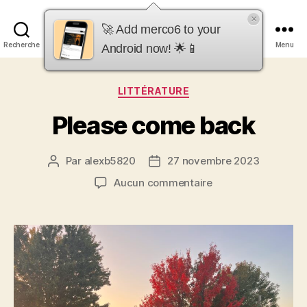
×
merco6
🚀 Add merco6 to your
Recherche
Menu
Android now! 🌟📱
Catégories
LITTÉRATURE
Please come back
Par
alexb5820
27 novembre 2023
Auteur
Date
de
de
sur
Aucun commentaire
l’article
l’article
Please
come
back