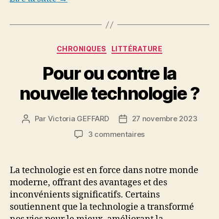
Catégories
CHRONIQUES
LITTÉRATURE
Pour ou contre la
nouvelle technologie ?
Par
Victoria GEFFARD
27 novembre 2023
Auteur
Date
de
de
sur
3 commentaires
l’article
l’article
Pour
ou
contre
La technologie est en force dans notre monde
la
moderne, offrant des avantages et des
nouvelle
inconvénients significatifs. Certains
technologie
soutiennent que la technologie a transformé
?