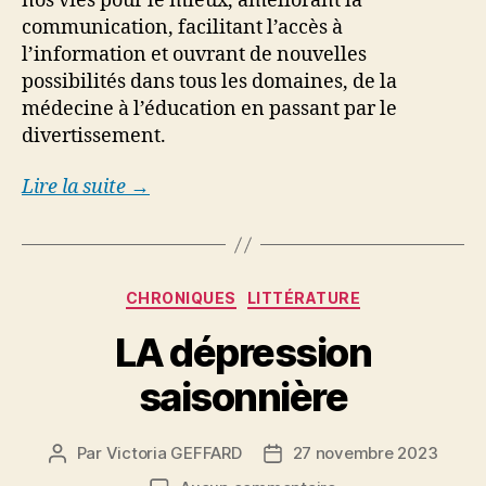
nos vies pour le mieux, améliorant la
communication, facilitant l’accès à
l’information et ouvrant de nouvelles
possibilités dans tous les domaines, de la
médecine à l’éducation en passant par le
divertissement.
Lire la suite →
Catégories
CHRONIQUES
LITTÉRATURE
LA dépression
saisonnière
Par
Victoria GEFFARD
27 novembre 2023
Auteur
Date
de
de