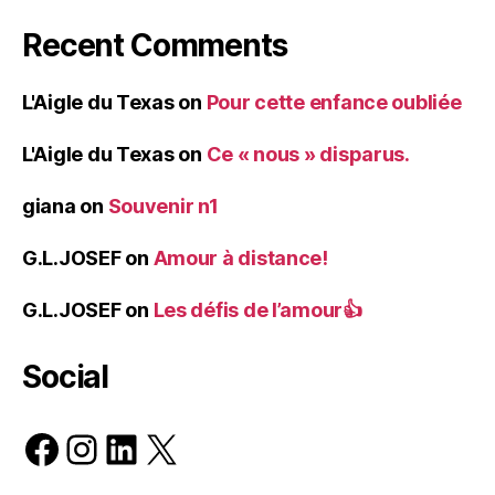
Recent Comments
L'Aigle du Texas
on
Pour cette enfance oubliée
L'Aigle du Texas
on
Ce « nous » disparus.
giana
on
Souvenir n1
G.L.JOSEF
on
Amour à distance!
G.L.JOSEF
on
Les défis de l’amour👍
Social
Facebook
Instagram
LinkedIn
X