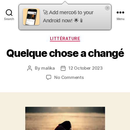
×
merco6
🚀 Add merco6 to your
Search
Menu
Android now! 🌟📱
Categories
LITTÉRATURE
Quelque chose a changé
By
malika
12 October 2023
Post
Post
author
date
on
No Comments
Quelque
chose
a
changé