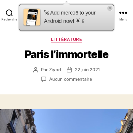
×
merco6
🚀 Add merco6 to your
Recherche
Menu
Android now! 🌟📱
Catégories
LITTÉRATURE
Paris l’immortelle
Par
Ziyad
22 juin 2021
Auteur
Date
de
de
sur
Aucun commentaire
l’article
l’article
Paris
l’immortelle