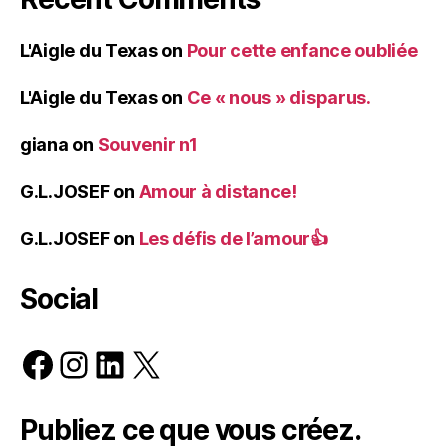
L'Aigle du Texas
on
Pour cette enfance oubliée
L'Aigle du Texas
on
Ce « nous » disparus.
giana
on
Souvenir n1
G.L.JOSEF
on
Amour à distance!
G.L.JOSEF
on
Les défis de l’amour👍
Social
Facebook
Instagram
LinkedIn
X
Publiez ce que vous créez.