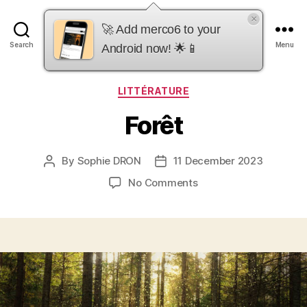
×
merco6
🚀 Add merco6 to your
Search
Menu
Android now! 🌟📱
Categories
LITTÉRATURE
Forêt
By
Sophie DRON
11 December 2023
Post
Post
author
date
on
No Comments
Forêt