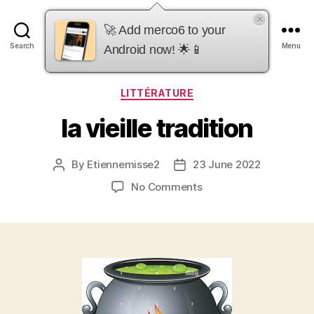
×
merco6
🚀 Add merco6 to your
Search
Menu
Android now! 🌟📱
Categories
LITTÉRATURE
la vieille tradition
By
Etiennemisse2
23 June 2022
Post
Post
author
date
on
No Comments
la
vieille
tradition