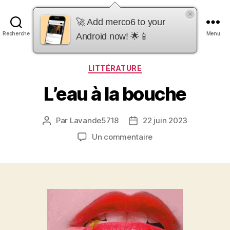
×
merco6
🚀 Add merco6 to your
Recherche
Menu
Android now! 🌟📱
Catégories
LITTÉRATURE
L’eau à la bouche
Par
Lavande5718
22 juin 2023
Auteur
Date
de
de
sur
Un commentaire
l’article
l’article
L’eau
à
la
bouche