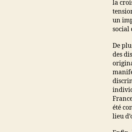
la cro
tensio
un imp
social
De plu
des di
origin
manife
discri
indivi
France
été co
lieu d’