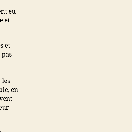
ent eu
e et
s et
t pas
 les
ple, en
uvent
leur