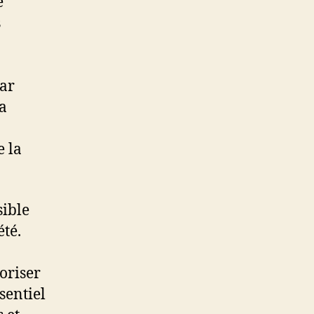
e
s
Par
la
e la
sible
été.
oriser
ssentiel