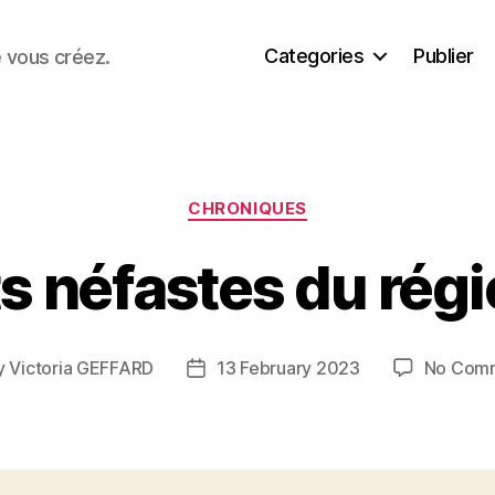
Categories
Publier
e vous créez.
Categories
CHRONIQUES
ts néfastes du rég
y
Victoria GEFFARD
13 February 2023
No Com
Post
or
date