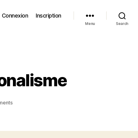
Connexion
Inscription
Menu
Search
ionalisme
on
ments
Les
effets
néfastes
du