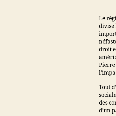
Le rég
divise 
import
néfast
droit e
améric
Pierre
l’impa
Tout d
social
des con
d’un pa