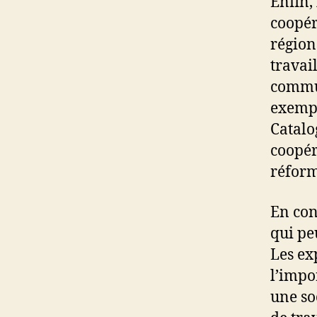
Enfin,
coopér
région
travai
commun
exempl
Catalo
coopér
réform
En con
qui pe
Les ex
l’impo
une soc