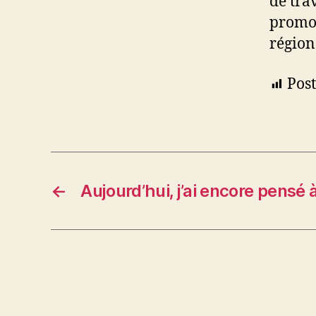
de tra
promou
région
Post
←
Aujourd’hui, j’ai encore pensé 