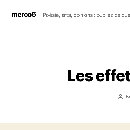
merco6
Poésie, arts, opinions : publiez ce qu
Les effe
B
Post
auth