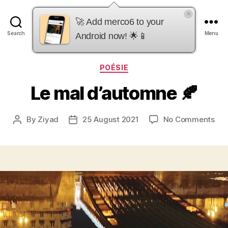
×
merco6
🚀 Add merco6 to your
Search
Menu
Android now! 🌟📱
Categories
POÉSIE
Le mal d’automne 🍂
on
By
Ziyad
25 August 2021
No Comments
Post
Post
Le
author
date
mal
d’a
🍂