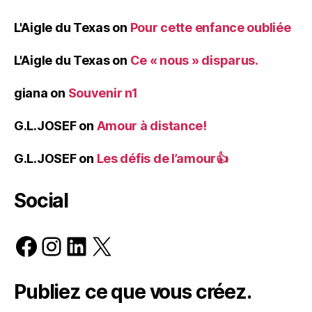
L'Aigle du Texas
on
Pour cette enfance oubliée
L'Aigle du Texas
on
Ce « nous » disparus.
giana
on
Souvenir n1
G.L.JOSEF
on
Amour à distance!
G.L.JOSEF
on
Les défis de l’amour👍
Social
Facebook
Instagram
LinkedIn
X
Publiez ce que vous créez.