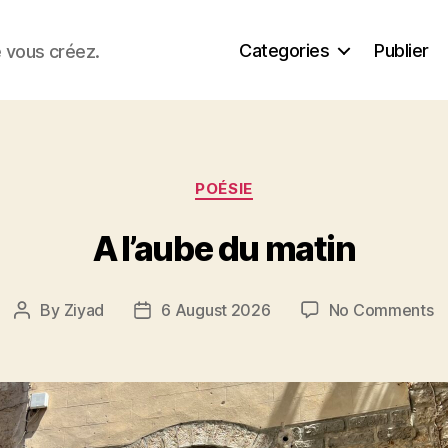
Categories
Publier
e vous créez.
Categories
POÉSIE
A l’aube du matin
o
By
Ziyad
6 August 2026
No Comments
Post
Post
A
author
date
l’
d
m