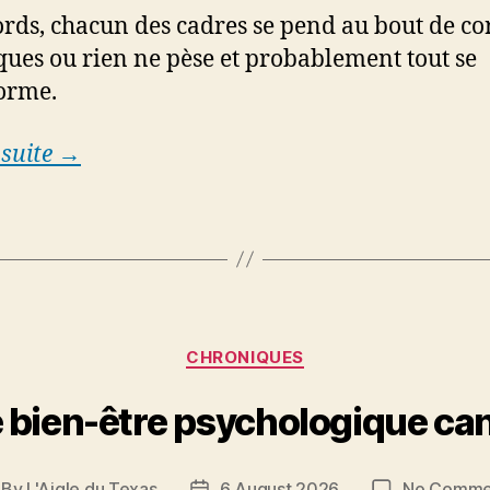
rds, chacun des cadres se pend au bout de co
ques ou rien ne pèse et probablement tout se
orme.
 suite →
Categories
CHRONIQUES
 bien-être psychologique ca
By
L'Aigle du Texas
6 August 2026
No Comme