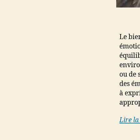
Le bie
émotio
équili
enviro
ou de 
des ém
à expr
approp
Lire la