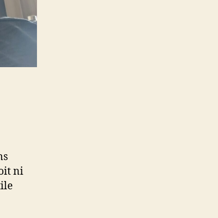
ns
oit ni
ile