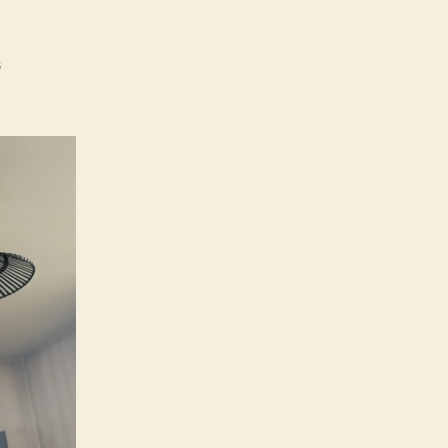
on
s
Les
Tableaux
De
Kandinsky