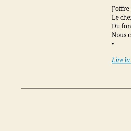
J’offr
Le che
Du fon
Nous c
•
Lire la