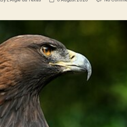
st
Post
thor
date