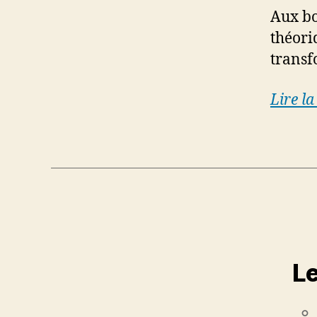
Aux bo
théori
transf
Lire la
Le