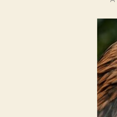
Po
au