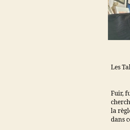
Les Ta
Fuir, f
cherche
la règl
dans ce