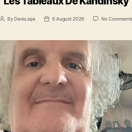
Les Tableaux De Kandinsky
By
DenisJaje
6 August 2026
No Comment
Post
Post
author
date