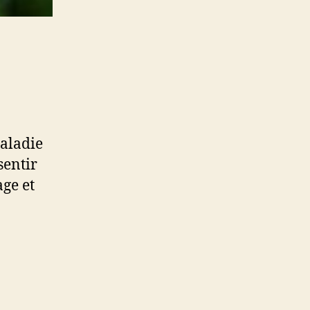
maladie
sentir
age et